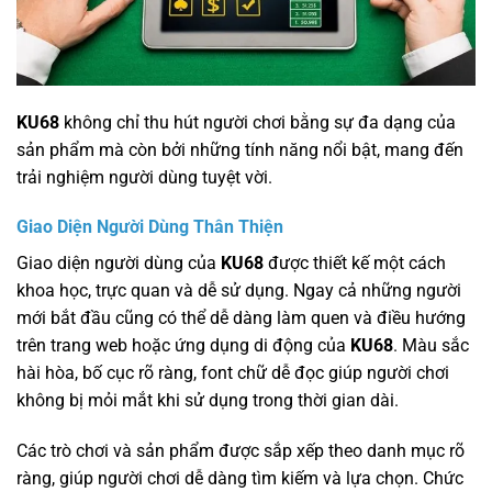
KU68
không chỉ thu hút người chơi bằng sự đa dạng của
sản phẩm mà còn bởi những tính năng nổi bật, mang đến
trải nghiệm người dùng tuyệt vời.
Giao Diện Người Dùng Thân Thiện
Giao diện người dùng của
KU68
được thiết kế một cách
khoa học, trực quan và dễ sử dụng. Ngay cả những người
mới bắt đầu cũng có thể dễ dàng làm quen và điều hướng
trên trang web hoặc ứng dụng di động của
KU68
. Màu sắc
hài hòa, bố cục rõ ràng, font chữ dễ đọc giúp người chơi
không bị mỏi mắt khi sử dụng trong thời gian dài.
Các trò chơi và sản phẩm được sắp xếp theo danh mục rõ
ràng, giúp người chơi dễ dàng tìm kiếm và lựa chọn. Chức