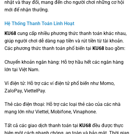
nhật và thay đổi, mang đến cho người chơi những cơ hội
mới để nhận thưởng.
Hệ Thống Thanh Toán Linh Hoạt
KU68
cung cấp nhiều phương thức thanh toán khác nhau,
giúp người chơi dễ dàng nạp tiền và rút tiền từ tài khoản.
Các phương thức thanh toán phổ biến tại
KU68
bao gồm:
Chuyển khoản ngân hàng: Hỗ trợ hầu hết các ngân hàng
lớn tại Việt Nam.
Ví điện tử: Hỗ trợ các ví điện tử phổ biến như Momo,
ZaloPay, ViettelPay.
Thẻ cào điện thoại: Hỗ trợ các loại thẻ cào của các nhà
mạng lớn như Viettel, Mobifone, Vinaphone.
Tất cả các giao dịch thanh toán tại
KU68
đều được thực
hiện một cách nhanh chóng, an toàn và bảo mật. Thời gian