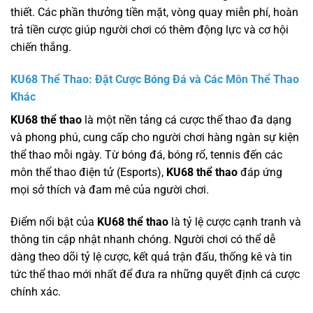
thiết. Các phần thưởng tiền mặt, vòng quay miễn phí, hoàn
trả tiền cược giúp người chơi có thêm động lực và cơ hội
chiến thắng.
KU68 Thể Thao: Đặt Cược Bóng Đá và Các Môn Thể Thao
Khác
KU68 thể thao
là một nền tảng cá cược thể thao đa dạng
và phong phú, cung cấp cho người chơi hàng ngàn sự kiện
thể thao mỗi ngày. Từ bóng đá, bóng rổ, tennis đến các
môn thể thao điện tử (Esports),
KU68 thể thao
đáp ứng
mọi sở thích và đam mê của người chơi.
Điểm nổi bật của
KU68 thể thao
là tỷ lệ cược cạnh tranh và
thông tin cập nhật nhanh chóng. Người chơi có thể dễ
dàng theo dõi tỷ lệ cược, kết quả trận đấu, thống kê và tin
tức thể thao mới nhất để đưa ra những quyết định cá cược
chính xác.