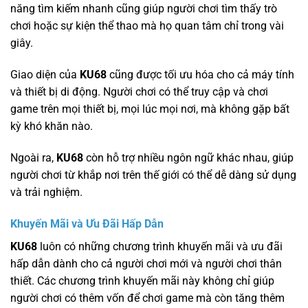
năng tìm kiếm nhanh cũng giúp người chơi tìm thấy trò
chơi hoặc sự kiện thể thao mà họ quan tâm chỉ trong vài
giây.
Giao diện của
KU68
cũng được tối ưu hóa cho cả máy tính
và thiết bị di động. Người chơi có thể truy cập và chơi
game trên mọi thiết bị, mọi lúc mọi nơi, mà không gặp bất
kỳ khó khăn nào.
Ngoài ra,
KU68
còn hỗ trợ nhiều ngôn ngữ khác nhau, giúp
người chơi từ khắp nơi trên thế giới có thể dễ dàng sử dụng
và trải nghiệm.
Khuyến Mãi và Ưu Đãi Hấp Dẫn
KU68
luôn có những chương trình khuyến mãi và ưu đãi
hấp dẫn dành cho cả người chơi mới và người chơi thân
thiết. Các chương trình khuyến mãi này không chỉ giúp
người chơi có thêm vốn để chơi game mà còn tăng thêm