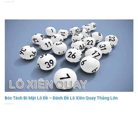
Bóc Tách Bí Mật Lô Đề – Đánh Đề Lô Xiên Quay Thắng Lớn