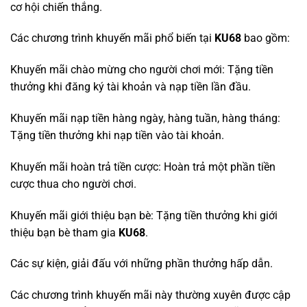
cơ hội chiến thắng.
Các chương trình khuyến mãi phổ biến tại
KU68
bao gồm:
Khuyến mãi chào mừng cho người chơi mới: Tặng tiền
thưởng khi đăng ký tài khoản và nạp tiền lần đầu.
Khuyến mãi nạp tiền hàng ngày, hàng tuần, hàng tháng:
Tặng tiền thưởng khi nạp tiền vào tài khoản.
Khuyến mãi hoàn trả tiền cược: Hoàn trả một phần tiền
cược thua cho người chơi.
Khuyến mãi giới thiệu bạn bè: Tặng tiền thưởng khi giới
thiệu bạn bè tham gia
KU68
.
Các sự kiện, giải đấu với những phần thưởng hấp dẫn.
Các chương trình khuyến mãi này thường xuyên được cập