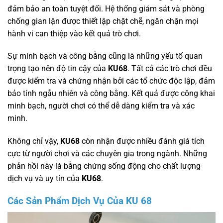
đảm bảo an toàn tuyệt đối. Hệ thống giám sát và phòng
chống gian lận được thiết lập chặt chẽ, ngăn chặn mọi
hành vi can thiệp vào kết quả trò chơi.
Sự minh bạch và công bằng cũng là những yếu tố quan
trọng tạo nên độ tin cậy của
KU68
. Tất cả các trò chơi đều
được kiểm tra và chứng nhận bởi các tổ chức độc lập, đảm
bảo tính ngẫu nhiên và công bằng. Kết quả được công khai
minh bạch, người chơi có thể dễ dàng kiểm tra và xác
minh.
Không chỉ vậy,
KU68
còn nhận được nhiều đánh giá tích
cực từ người chơi và các chuyên gia trong ngành. Những
phản hồi này là bằng chứng sống động cho chất lượng
dịch vụ và uy tín của
KU68
.
Các Sản Phẩm Dịch Vụ Của KU 68