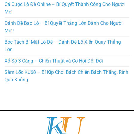
Cá Cược Lô Đề Online – Bí Quyết Thành Công Cho Người
Mới
Đánh Đề Bao Lô – Bí Quyết Thắng Lớn Dành Cho Người
Mới!
Bóc Tách Bí Mật Lô Đề – Đánh Đề Lô Xiên Quay Thắng
Lớn
Xổ Số 3 Càng – Chiến Thuật và Cơ Hội Đổi Đời
Sâm Lốc KU68 – Bí Kíp Chơi Bách Chiến Bách Thắng, Rinh
Quà Khủng