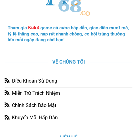
Tham gia
Ku68
game cá cược hấp dẫn, giao diện mượt mà,
tỷ lệ thắng cao, nạp rút nhanh chóng, cơ hội trúng thưởng
lớn mỗi ngày đang chờ bạn!
VỀ CHÚNG TÔI
Điều Khoản Sử Dụng
Miễn Trừ Trách Nhiệm
Chính Sách Bảo Mật
Khuyến Mãi Hấp Dẫn