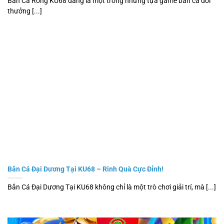
Bắn Cá Rồng KU68 đang là một trong những tựa game bắn cá đổi
thưởng [...]
Bắn Cá Đại Dương Tại KU68 – Rinh Quà Cực Đỉnh!
Bắn Cá Đại Dương Tại KU68 không chỉ là một trò chơi giải trí, mà [...]