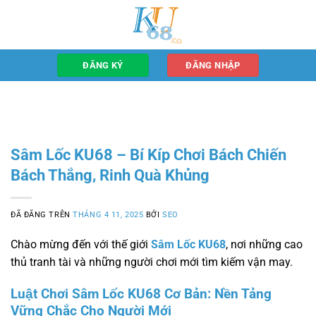
Chuyển
đến
nội
dung
ĐĂNG KÝ
ĐĂNG NHẬP
TRANG CHỦ
»
CASINO
»
SÂM LỐC KU68 – BÍ KÍP CHƠI BÁCH CHIẾN
BÁCH THẮNG, RINH QUÀ KHỦNG
Sâm Lốc KU68 – Bí Kíp Chơi Bách Chiến
Bách Thắng, Rinh Quà Khủng
ĐÃ ĐĂNG TRÊN
THÁNG 4 11, 2025
BỞI
SEO
Chào mừng đến với thế giới
Sâm Lốc KU68
, nơi những cao
thủ tranh tài và những người chơi mới tìm kiếm vận may.
Luật Chơi Sâm Lốc KU68 Cơ Bản: Nền Tảng
Vững Chắc Cho Người Mới