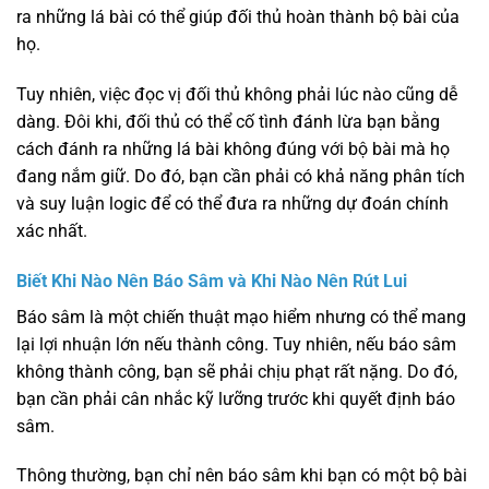
ra những lá bài có thể giúp đối thủ hoàn thành bộ bài của
họ.
Tuy nhiên, việc đọc vị đối thủ không phải lúc nào cũng dễ
dàng. Đôi khi, đối thủ có thể cố tình đánh lừa bạn bằng
cách đánh ra những lá bài không đúng với bộ bài mà họ
đang nắm giữ. Do đó, bạn cần phải có khả năng phân tích
và suy luận logic để có thể đưa ra những dự đoán chính
xác nhất.
Biết Khi Nào Nên Báo Sâm và Khi Nào Nên Rút Lui
Báo sâm là một chiến thuật mạo hiểm nhưng có thể mang
lại lợi nhuận lớn nếu thành công. Tuy nhiên, nếu báo sâm
không thành công, bạn sẽ phải chịu phạt rất nặng. Do đó,
bạn cần phải cân nhắc kỹ lưỡng trước khi quyết định báo
sâm.
Thông thường, bạn chỉ nên báo sâm khi bạn có một bộ bài