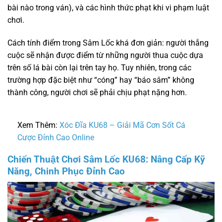
bài nào trong ván), và các hình thức phạt khi vi phạm luật
chơi.
Cách tính điểm trong Sâm Lốc khá đơn giản: người thắng
cuộc sẽ nhận được điểm từ những người thua cuộc dựa
trên số lá bài còn lại trên tay họ. Tuy nhiên, trong các
trường hợp đặc biệt như “cóng” hay “báo sâm” không
thành công, người chơi sẽ phải chịu phạt nặng hơn.
Xem Thêm:
Xóc Đĩa KU68 – Giải Mã Cơn Sốt Cá
Cược Đỉnh Cao Online
Chiến Thuật Chơi Sâm Lốc KU68: Nâng Cấp Kỹ
Năng, Chinh Phục Đỉnh Cao