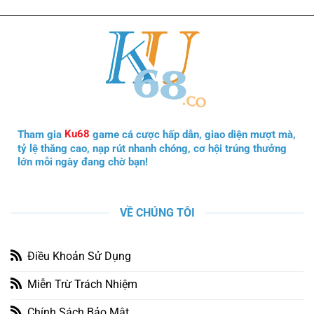
Tham gia
Ku68
game cá cược hấp dẫn, giao diện mượt mà,
tỷ lệ thắng cao, nạp rút nhanh chóng, cơ hội trúng thưởng
lớn mỗi ngày đang chờ bạn!
VỀ CHÚNG TÔI
Điều Khoản Sử Dụng
Miễn Trừ Trách Nhiệm
Chính Sách Bảo Mật