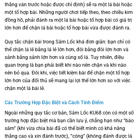
thắng ván trước hoặc được chỉ định) sẽ ra một lá bài hoặc
một tổ hợp bài. Những người chơi tiếp theo, theo chiều kim
đồng hồ, phải đánh ra một lá bài hoặc tổ hợp bài có giá trị
lớn hơn để chặn lá bài hoặc tổ hợp bài vừa được đánh ra.
Quy tắc chặn bài trong Sâm Lốc khá đơn giản: bạn chỉ có
thể chặn lá lẻ bằng lá lẻ lớn hơn, đôi bằng đôi lớn hơn và
sảnh bằng sảnh lớn hơn và cùng số lá. Tuy nhiên, điều
quan trọng là bạn phải biết khi nào nên chặn và khi nào
nên bỏ qua. Đôi khi, việc tiết kiệm bài để chặn một tổ hợp
lớn hơn của đối thủ sẽ mang lại lợi thế lớn hơn so với việc
chặn một lá bài lẻ.
Các Trường Hợp Đặc Biệt và Cách Tính Điểm
Ngoài những quy tắc cơ bản, Sâm Lốc KU68 còn có một số
trường hợp đặc biệt mà bạn cần lưu ý, chẳng hạn như “báo
sâm” (khi vừa chia bài đã có thể biết mình có khả năng
thắng cao và xin đánh trước), “cóng” (không đánh được lá