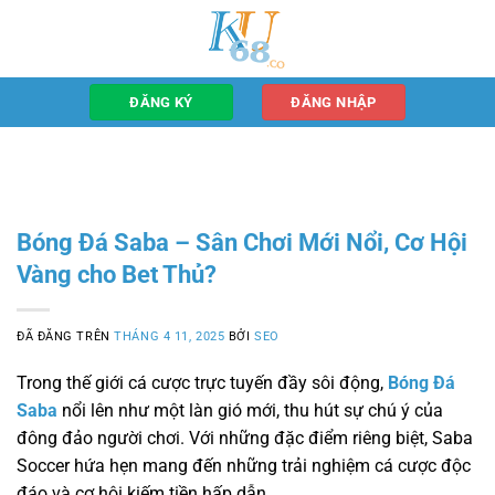
Chuyển
đến
nội
dung
ĐĂNG KÝ
ĐĂNG NHẬP
TRANG CHỦ
»
THỂ THAO
»
BÓNG ĐÁ SABA – SÂN CHƠI MỚI NỔI, CƠ
HỘI VÀNG CHO BET THỦ?
Bóng Đá Saba – Sân Chơi Mới Nổi, Cơ Hội
Vàng cho Bet Thủ?
ĐÃ ĐĂNG TRÊN
THÁNG 4 11, 2025
BỞI
SEO
Trong thế giới cá cược trực tuyến đầy sôi động,
Bóng Đá
Saba
nổi lên như một làn gió mới, thu hút sự chú ý của
đông đảo người chơi. Với những đặc điểm riêng biệt, Saba
Soccer hứa hẹn mang đến những trải nghiệm cá cược độc
đáo và cơ hội kiếm tiền hấp dẫn.