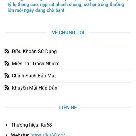
tỷ lệ thắng cao, nạp rút nhanh chóng, cơ hội trúng thưởng
lớn mỗi ngày đang chờ bạn!
VỀ CHÚNG TÔI
Điều Khoản Sử Dụng
Miễn Trừ Trách Nhiệm
Chính Sách Bảo Mật
Khuyến Mãi Hấp Dẫn
LIÊN HỆ
Thương hiệu: Ku68
Website:
https://ku68.co/