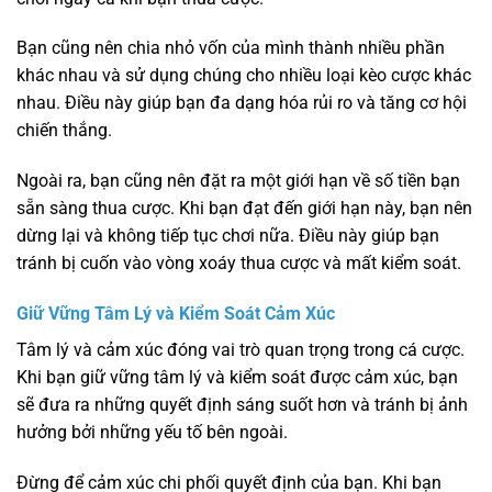
Bạn cũng nên chia nhỏ vốn của mình thành nhiều phần
khác nhau và sử dụng chúng cho nhiều loại kèo cược khác
nhau. Điều này giúp bạn đa dạng hóa rủi ro và tăng cơ hội
chiến thắng.
Ngoài ra, bạn cũng nên đặt ra một giới hạn về số tiền bạn
sẵn sàng thua cược. Khi bạn đạt đến giới hạn này, bạn nên
dừng lại và không tiếp tục chơi nữa. Điều này giúp bạn
tránh bị cuốn vào vòng xoáy thua cược và mất kiểm soát.
Giữ Vững Tâm Lý và Kiểm Soát Cảm Xúc
Tâm lý và cảm xúc đóng vai trò quan trọng trong cá cược.
Khi bạn giữ vững tâm lý và kiểm soát được cảm xúc, bạn
sẽ đưa ra những quyết định sáng suốt hơn và tránh bị ảnh
hưởng bởi những yếu tố bên ngoài.
Đừng để cảm xúc chi phối quyết định của bạn. Khi bạn