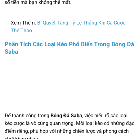
số tiền mà bạn không thể mất.
Xem Thêm:
Bí Quyết Tăng Tỷ Lệ Thắng Khi Cá Cược
Thể Thao
Phân Tích Các Loại Kèo Phổ Biến Trong Bóng Đá
Saba
Để thành công trong
Bóng Đá Saba
, việc hiểu rõ các loại
kèo cược là vô cùng quan trọng. Mỗi loại kèo có những đặc
điểm riêng, phù hợp với những chiến lược và phong cách
chơi khác nhau.