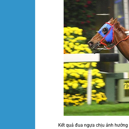
Kết quả đua ngựa chịu ảnh hưởng b