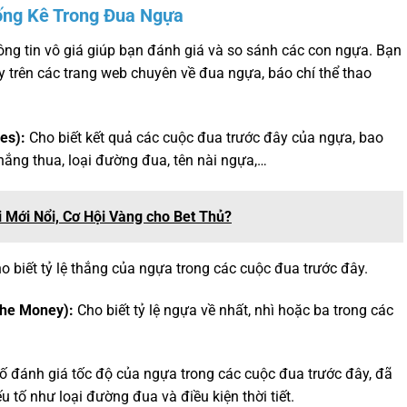
ống Kê Trong Đua Ngựa
ông tin vô giá giúp bạn đánh giá và so sánh các con ngựa. Bạn
y trên các trang web chuyên về đua ngựa, báo chí thể thao
es):
Cho biết kết quả các cuộc đua trước đây của ngựa, bao
thắng thua, loại đường đua, tên nài ngựa,…
 Mới Nổi, Cơ Hội Vàng cho Bet Thủ?
o biết tỷ lệ thắng của ngựa trong các cuộc đua trước đây.
The Money):
Cho biết tỷ lệ ngựa về nhất, nhì hoặc ba trong các
ố đánh giá tốc độ của ngựa trong các cuộc đua trước đây, đã
u tố như loại đường đua và điều kiện thời tiết.