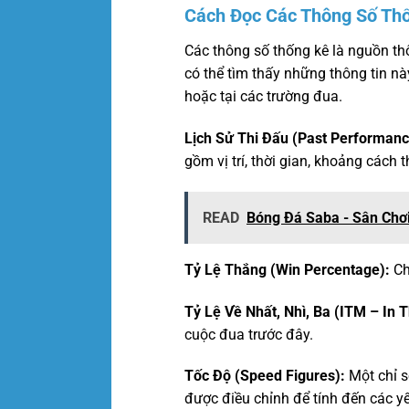
Cách Đọc Các Thông Số Th
Các thông số thống kê là nguồn th
có thể tìm thấy những thông tin nà
hoặc tại các trường đua.
Lịch Sử Thi Đấu (Past Performanc
gồm vị trí, thời gian, khoảng cách 
READ
Bóng Đá Saba - Sân Chơi
Tỷ Lệ Thắng (Win Percentage):
Ch
Tỷ Lệ Về Nhất, Nhì, Ba (ITM – In 
cuộc đua trước đây.
Tốc Độ (Speed Figures):
Một chỉ s
được điều chỉnh để tính đến các yế