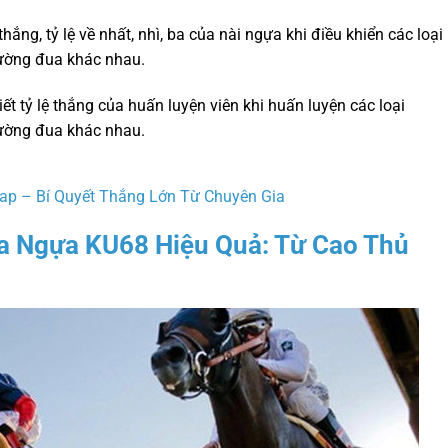
thắng, tỷ lệ về nhất, nhì, ba của nài ngựa khi điều khiển các loại
đường đua khác nhau.
ết tỷ lệ thắng của huấn luyện viên khi huấn luyện các loại
đường đua khác nhau.
ap – Bí Quyết Thắng Lớn Từ Chuyên Gia
a Ngựa KU68 Hiệu Quả: Từ Cao Thủ