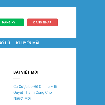
ĐĂNG KÝ
ĐĂNG NHẬP
NỔ HŨ
KHUYẾN MÃI
BÀI VIẾT MỚI
Cá Cược Lô Đề Online – Bí
Quyết Thành Công Cho
Người Mới