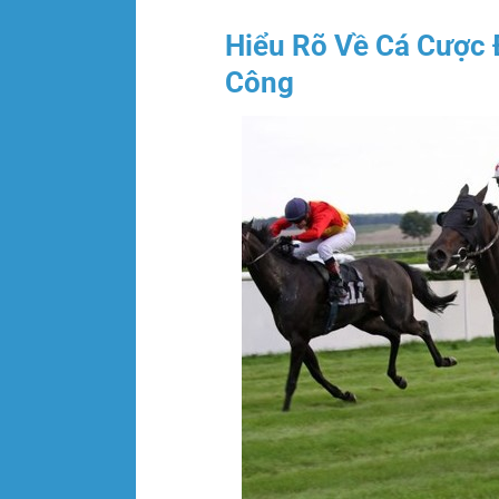
Hiểu Rõ Về Cá Cược
Công