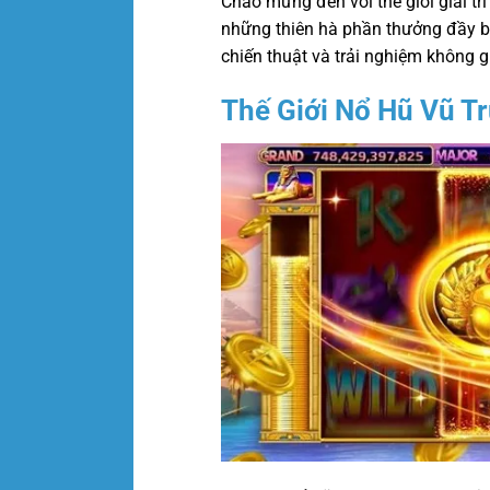
Chào mừng đến với thế giới giải trí
những thiên hà phần thưởng đầy bấ
chiến thuật và trải nghiệm không g
Thế Giới Nổ Hũ Vũ T