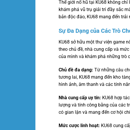
Thế giới nổ hũ tại KU68 không chỉ 
khám phá vũ trụ giải trí đầy sắc 
bản độc đáo, KU68 mang đến trải 
Sự Đa Dạng của Các Trò Ch
KU68 sở hữu một thư viện game nổ
theo chủ đề, nhà cung cấp và mức c
của mình và khám phá những trò c
Chủ đề đa dạng:
Từ những câu chuy
tương lai, KU68 mang đến kho tàn
hình ảnh, âm thanh và các tính năn
Nhà cung cấp uy tín:
KU68 hợp tác 
lượng và tính công bằng của các t
có gian lận và mang đến cơ hội ch
Mức cược linh hoạt:
KU68 cung cấp