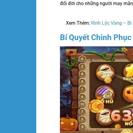
đổi đời cho những người may mắn
Xem Thêm:
Rinh Lộc Vàng – Bí
Bí Quyết Chinh Phục