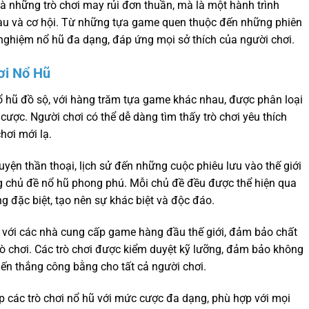
là những trò chơi may rủi đơn thuần, mà là một hành trình
màu và cơ hội. Từ những tựa game quen thuộc đến những phiên
nghiệm nổ hũ đa dạng, đáp ứng mọi sở thích của người chơi.
ơi Nổ Hũ
 hũ đồ sộ, với hàng trăm tựa game khác nhau, được phân loại
ược. Người chơi có thể dễ dàng tìm thấy trò chơi yêu thích
hơi mới lạ.
ện thần thoại, lịch sử đến những cuộc phiêu lưu vào thế giới
g chủ đề nổ hũ phong phú. Mỗi chủ đề đều được thể hiện qua
g đặc biệt, tạo nên sự khác biệt và độc đáo.
với các nhà cung cấp game hàng đầu thế giới, đảm bảo chất
rò chơi. Các trò chơi được kiểm duyệt kỹ lưỡng, đảm bảo không
iến thắng công bằng cho tất cả người chơi.
 các trò chơi nổ hũ với mức cược đa dạng, phù hợp với mọi