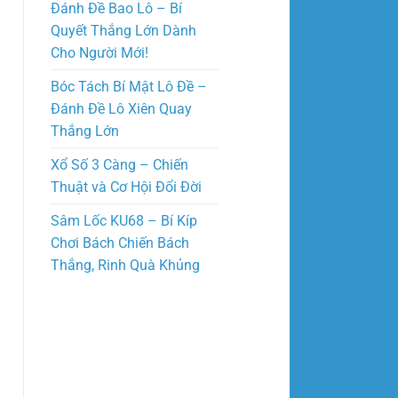
Đánh Đề Bao Lô – Bí
Quyết Thắng Lớn Dành
Cho Người Mới!
Bóc Tách Bí Mật Lô Đề –
Đánh Đề Lô Xiên Quay
Thắng Lớn
Xổ Số 3 Càng – Chiến
Thuật và Cơ Hội Đổi Đời
Sâm Lốc KU68 – Bí Kíp
Chơi Bách Chiến Bách
Thắng, Rinh Quà Khủng