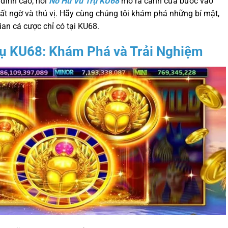
 đỉnh cao, nơi
Nổ Hũ Vũ Trụ KU68
mở ra cánh cửa bước vào
t ngờ và thú vị. Hãy cùng chúng tôi khám phá những bí mật,
ian cá cược chỉ có tại KU68.
rụ KU68: Khám Phá và Trải Nghiệm